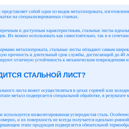
 представляет собой один из видов металлопроката, изготовлен
катки на специализированных станках.
 прочным и доступным характеристикам, стальные листы идеальн
док. Их можно использовать как самостоятельно, так и в сочета
ормами металлопроката, стальные листы обладают самым широк
кую прочность и длительный срок службы, достигающий до 40 ле
рируют отличную устойчивость к механическим повреждениям и
ДИТСЯ СТАЛЬНОЙ ЛИСТ?
льного листа может осуществляться в цехах горячей или холодно
этапе металл подвергается специальной обработке, в результате
и используется низколегированная углеродистая сталь. Особенно
мерно, и их поверхность не всегда получается идеально ровной
вершающем этапе продукция подвергается обязательной термообр