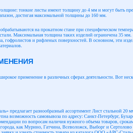
толщине: тонкие листы имеют толщину до 4 мм и могут быть пре
пазон, достигая максимальной толщины до 160 мм.
обрабатываются на прокатном стане при специфическом темпера
 стали. Максимальная толщина таких изделий ограничена 35 мм.
а, гофролистов и рифленых поверхностей. В основном, эти изде
атериалов.
МЕНЕНИЯ
широкое применение в различных сферах деятельности. Вот нес
» предлагает разнообразный ассортимент Лист стальной 20 мм 
упна возможность самовывоза по адресу: Санкт-Петербург, Бухар
омендации по вопросам наличия нужного объема товаров, срокам
е города, как Мурино, Гатчина, Всеволожск, Выборг и Сертолово
 заявку и узнать стоимость товара из каталога ООО «АРС-Сталь»