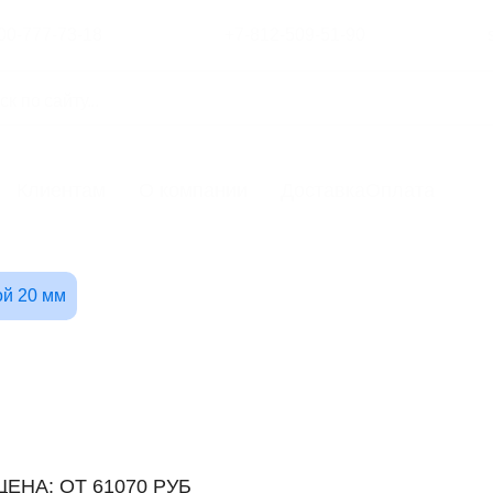
00-777-73-18
+7-812-509-51-90
Клиентам
О компании
Доставка
Оплата
ой 20 мм
ЦЕНА: ОТ 61070 РУБ