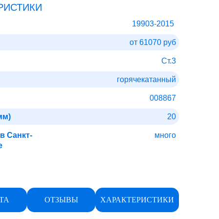
РИСТИКИ
19903-2015
от 61070 руб
Ст.3
горячекатанный
008867
мм)
20
в Санкт-
много
е
ТА
ОТЗЫВЫ
ХАРАКТЕРИСТИКИ