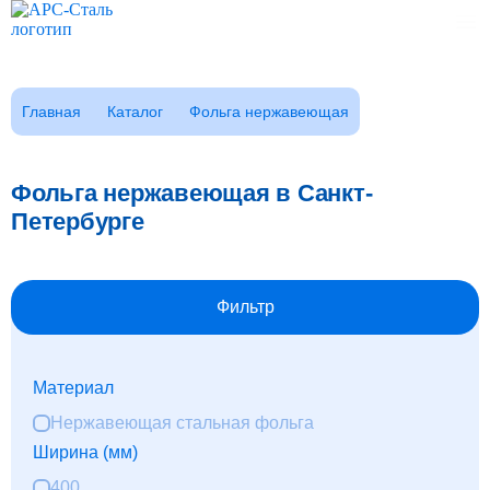
Каталог
Главная
Каталог
Фольга нержавеющая
Клиентам
Фотогалерея
Фольга нержавеющая в Санкт-
Заказать звонок
ГОСТы
Петербурге
Сертификаты
Возврат
О компании
Фильтр
FAQ
Реквизиты
Материал
Контакты
Доставка
Нержавеющая стальная фольга
Ширина (мм)
Оплата
400