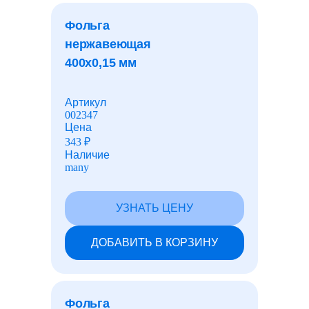
лакокрасочные материалы
Фольга
нержавеющая
400x0,15 мм
Лист перфорированный
Артикул
Рулоны с полимерным покрытием
002347
Цена
343
₽
Наличие
Шарики для подшипников
many
Барьеры безопасности
УЗНАТЬ ЦЕНУ
ДОБАВИТЬ В КОРЗИНУ
Фундаментные болты
Закладные детали
Фольга