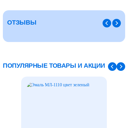
варианты. Процесс изготовления осуществляется с
использованием метода холодной прокатки заготовки.
В ходе производства фольга проходит ряд обработок,
ОТЗЫВЫ
направленных на повышение её качественных
характеристик. После завершения всех этапов прокат
нарезают и сворачивают в рулоны.
ОСОБЕННОСТИ НЕРЖАВЕЮЩЕЙ
ФОЛЬГИ
ПОПУЛЯРНЫЕ ТОВАРЫ И АКЦИИ
Толщина данного материала позволяет легко разрезать
его обычными ножницами, при этом он обладает
высокой прочностью. К числу других преимуществ
относятся:
ПРИМЕНЕНИЕ