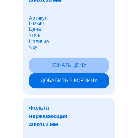
400x0,25 мм
Детали трубопроводов
Артикул
002349
Алюминиевый прокат
Цена
318
₽
Наличие
way
Дюралевый прокат
УЗНАТЬ ЦЕНУ
Медный прокат
ДОБАВИТЬ В КОРЗИНУ
Бронзовый прокат
Фольга
Латунный прокат
нержавеющая
400x0,3 мм