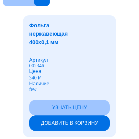
Дробь стальная
Фольга
нержавеющая
Канаты и тросы стальные
400x0,1 мм
Листы АЦЭИД
Артикул
002346
Цена
340
₽
Сетки
Наличие
few
Проволока
УЗНАТЬ ЦЕНУ
ДОБАВИТЬ В КОРЗИНУ
Промышленная химия