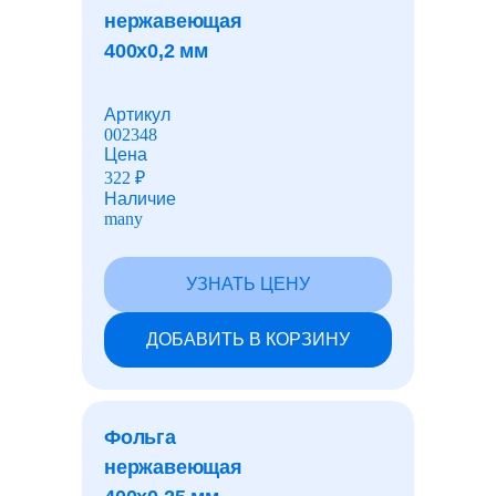
нержавеющая
400x0,2 мм
Газонные ограждения
Артикул
002348
Швеллеры
Цена
322
₽
Наличие
Гасители вибрации
many
УЗНАТЬ ЦЕНУ
Люки и дождеприемники
ДОБАВИТЬ В КОРЗИНУ
Чугун
Фольга
Резинотехнические изделия
нержавеющая